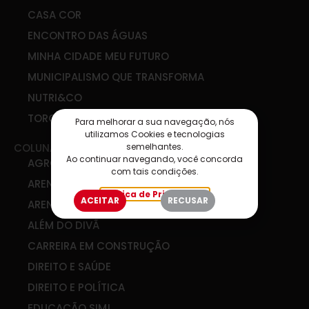
CASA COR
ENCONTRO DAS ÁGUAS
MINHA CIDADE MEU FUTURO
MUNICIPALISMO QUE TRANSFORMA
NUTRI&CO
TORCIDA SIM
Para melhorar a sua navegação, nós
utilizamos Cookies e tecnologias
semelhantes.
COLUNAS
Ao continuar navegando, você concorda
AGRO & COOP
com tais condições.
ARENA DE IDEIAS
Política de Privacidade
ACEITAR
RECUSAR
ARENA DIGITAL
ALÉM DO DIVÃ
CARREIRA EM CONSTRUÇÃO
DIREITO E SAÚDE
DIREITO E POLÍTICA
EDUCAÇÃO SIM!