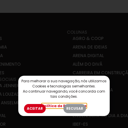
COLUNAS
S
AGRO & COOP
MIA
ARENA DE IDEIAS
CA
ARENA DIGITAL
ENIMENTO
ALÉM DO DIVÃ
ES
CARREIRA EM CONSTRUÇ
SOCIAIS
DIREITO E SAÚDE
Para melhorar a sua navegação, nós utilizamos
A JENNER
Cookies e tecnologias semelhantes.
DIREITO E POLÍTICA
Ao continuar navegando, você concorda com
A LOUZADA
tais condições.
EDUCAÇÃO SIM!
E ANSELMÉ
Política de Privacidade
EM DESTAQUE
ACEITAR
RECUSAR
VAL
ENGENHARIA NO DIA A DIA
OR
IBEF-ES