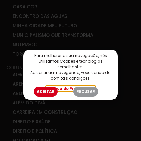
CASA COR
ENCONTRO DAS ÁGUAS
MINHA CIDADE MEU FUTURO
MUNICIPALISMO QUE TRANSFORMA
NUTRI&CO
TORCIDA SIM
Para melhorar a sua navegação, nós
utilizamos Cookies e tecnologias
semelhantes.
COLUNAS
Ao continuar navegando, você concorda
AGRO & COOP
com tais condições.
ARENA DE IDEIAS
Política de Privacidade
ACEITAR
RECUSAR
ARENA DIGITAL
ALÉM DO DIVÃ
CARREIRA EM CONSTRUÇÃO
DIREITO E SAÚDE
DIREITO E POLÍTICA
EDUCAÇÃO SIM!