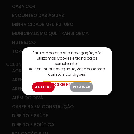
CASA COR
ENCONTRO DAS ÁGUAS
MINHA CIDADE MEU FUTURO
MUNICIPALISMO QUE TRANSFORMA
NUTRI&CO
TORCIDA SIM
Para melhorar a sua navegação, nós
utilizamos Cookies e tecnologias
semelhantes.
COLUNAS
Ao continuar navegando, você concorda
AGRO & COOP
com tais condições.
ARENA DE IDEIAS
Política de Privacidade
ACEITAR
RECUSAR
ARENA DIGITAL
ALÉM DO DIVÃ
CARREIRA EM CONSTRUÇÃO
DIREITO E SAÚDE
DIREITO E POLÍTICA
EDUCAÇÃO SIM!