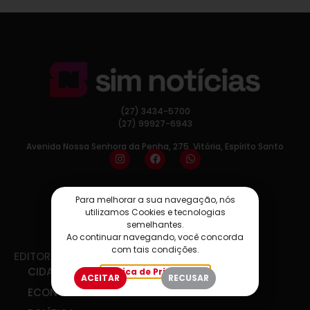
(27) 3434-5700
(27) 99927-6943
Avenida Nossa Senhora da Penha, 275, Vitória, Espírito Santo
Para melhorar a sua navegação, nós
utilizamos Cookies e tecnologias
semelhantes.
Ao continuar navegando, você concorda
com tais condições.
EDITORIAS
CIDADES
Política de Privacidade
ACEITAR
RECUSAR
ECONOMIA