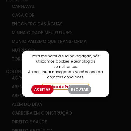
CARNAVAL
CASA COR
ENCONTRO DAS ÁGUAS
MINHA CIDADE MEU FUTURO
MUNICIPALISMO QUE TRANSFORMA
NUTRI&CO
Para melhorar a sua navegação, nós
TORCIDA SIM
utilizamos Cookies e tecnologias
semelhantes.
COLUNAS
Ao continuar navegando, você concorda
com tais condições.
AGRO & COOP
ARENA DE IDEIAS
Política de Privacidade
ACEITAR
RECUSAR
ARENA DIGITAL
ALÉM DO DIVÃ
CARREIRA EM CONSTRUÇÃO
DIREITO E SAÚDE
DIREITO E POLÍTICA