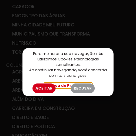
CASACOR
ENCONTRO DAS ÁGUAS
MINHA CIDADE MEU FUTURO
MUNICIPALISMO QUE TRANSFORMA
NUTRI&CO
TORCIDA SIM
Para melhorar a sua navegação, nós
utilizamos Cookies e tecnologias
semelhantes.
COLUNAS
Ao continuar navegando, você concorda
AGRO & COOP
com tais condições.
ARENA DE IDEIAS
Política de Privacidade
ACEITAR
RECUSAR
ARENA DIGITAL
ALÉM DO DIVÃ
CARREIRA EM CONSTRUÇÃO
DIREITO E SAÚDE
DIREITO E POLÍTICA
EDUCAÇÃO SIM!