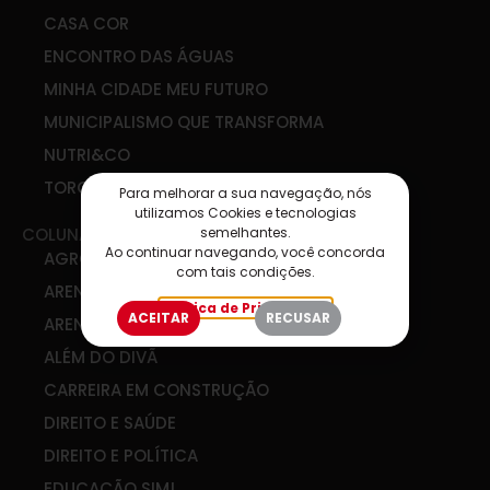
CASA COR
ENCONTRO DAS ÁGUAS
MINHA CIDADE MEU FUTURO
MUNICIPALISMO QUE TRANSFORMA
NUTRI&CO
TORCIDA SIM
Para melhorar a sua navegação, nós
utilizamos Cookies e tecnologias
semelhantes.
COLUNAS
Ao continuar navegando, você concorda
AGRO & COOP
com tais condições.
ARENA DE IDEIAS
Política de Privacidade
ACEITAR
RECUSAR
ARENA DIGITAL
ALÉM DO DIVÃ
CARREIRA EM CONSTRUÇÃO
DIREITO E SAÚDE
DIREITO E POLÍTICA
EDUCAÇÃO SIM!