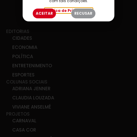
com tais condições.
Política de Privacidade
ACEITAR
RECUSAR
EDITORIAS
CIDADES
ECONOMIA
POLÍTICA
ENTRETENIMENTO
ESPORTES
COLUNAS SOCIAIS
ADRIANA JENNER
CLAUDIA LOUZADA
VIVIANE ANSELMÉ
PROJETOS
CARNAVAL
CASA COR