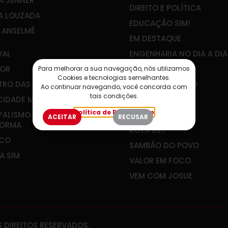
A JENNER
DIREITO E POLÍTICA
A LOUZADA
EDUCAÇÃO SIM!
E ANSELMÉ
EM DESTAQUE
VAL
ENGENHARIA NO DIA A DIA
OR
IBEF-ES
Para melhorar a sua navegação, nós utilizamos
Cookies e tecnologias semelhantes.
RO DAS ÁGUAS
JOÃO GUALBERTO
Ao continuar navegando, você concorda com
tais condições.
CIDADE MEU FUTURO
PLANEJAR É VIVER
Política de Privacidade
PALISMO QUE
RADAR SOCIAL
ACEITAR
RECUSAR
FORMA
ROTA 027
&CO
SAMBÃO DO POVO
A SIM
VALOR EM FOCO
VEM COM JOSUE
 DIREITOS RESERVADOS.