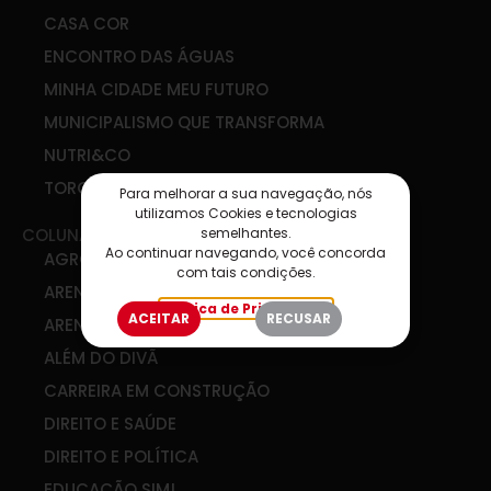
CASA COR
ENCONTRO DAS ÁGUAS
MINHA CIDADE MEU FUTURO
MUNICIPALISMO QUE TRANSFORMA
NUTRI&CO
TORCIDA SIM
Para melhorar a sua navegação, nós
utilizamos Cookies e tecnologias
semelhantes.
COLUNAS
Ao continuar navegando, você concorda
AGRO & COOP
com tais condições.
ARENA DE IDEIAS
Política de Privacidade
ACEITAR
RECUSAR
ARENA DIGITAL
ALÉM DO DIVÃ
CARREIRA EM CONSTRUÇÃO
DIREITO E SAÚDE
DIREITO E POLÍTICA
EDUCAÇÃO SIM!