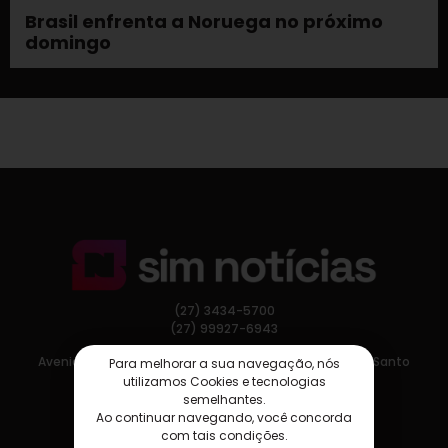
Brasil enfrenta a Noruega no próximo
domingo
(27) 3434-5700
(27) 99927-6943
Avenida Nossa Senhora da Penha, 275, Vitória, Espírito Santo
Para melhorar a sua navegação, nós
utilizamos Cookies e tecnologias
semelhantes.
Ao continuar navegando, você concorda
com tais condições.