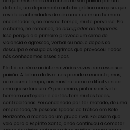
no qual mostra as entranhas de sua paixão por um
detento, um depoimento autobiográfico corajoso, que
revela as intimidades de seu amor com um homem
encantador e, ao mesmo tempo, muito perverso. Ela
o chama, no romance, de
enxugador de lágrimas
.
Isso porque ele primeiro provoca um clima de
violência e agressão, verbal ou não, e depois se
desculpa e enxuga as lágrimas que provocou. Todos
nós conhecemos esses tipos.
Ela foi ao céu e ao inferno várias vezes com essa sua
paixão. A leitura do livro nos prende e encanta, mas,
ao mesmo tempo, nos mostra como é difícil vencer
uma quase loucura. O prisioneiro, pintor sensível e
homem cortejador e cortês, tem muitas faces,
contraditórias. Foi condenado por ter matado, de uma
empreitada, 29 pessoas ligadas ao tráfico em Belo
Horizonte, a mando de um grupo rival. Foi assim que
veio para o Espírito Santo, onde continuou a cometer