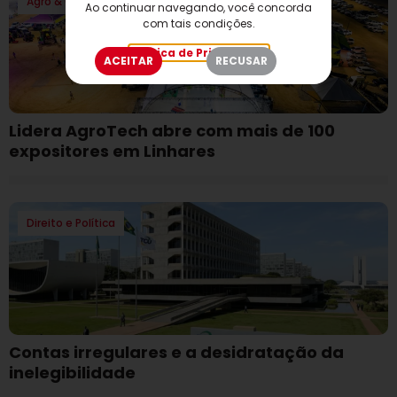
Agro & Coop
Ao continuar navegando, você concorda
com tais condições.
Política de Privacidade
ACEITAR
RECUSAR
Lidera AgroTech abre com mais de 100
expositores em Linhares
Direito e Política
Contas irregulares e a desidratação da
inelegibilidade