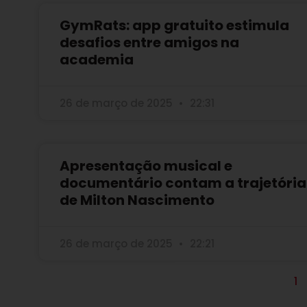
GymRats: app gratuito estimula
desafios entre amigos na
academia
26 de março de 2025
22:31
Apresentação musical e
documentário contam a trajetória
de Milton Nascimento
26 de março de 2025
22:21
1