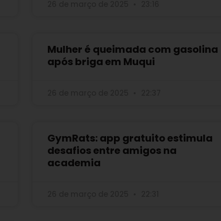
26 de março de 2025
23:16
Mulher é queimada com gasolina
após briga em Muqui
26 de março de 2025
22:37
GymRats: app gratuito estimula
desafios entre amigos na
academia
26 de março de 2025
22:31