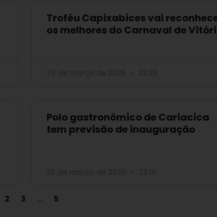
Troféu Capixabices vai reconhec
os melhores do Carnaval de Vitór
26 de março de 2025
22:23
Polo gastronômico de Cariacica
tem previsão de inauguração
26 de março de 2025
22:16
2
3
…
5