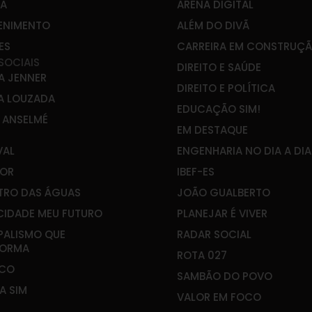
CA
ARENA DIGITAL
ENIMENTO
ALÉM DO DIVÃ
ES
CARREIRA EM CONSTRUÇ
SOCIAIS
DIREITO E SAÚDE
A JENNER
DIREITO E POLÍTICA
A LOUZADA
EDUCAÇÃO SIM!
E ANSELMÉ
EM DESTAQUE
VAL
ENGENHARIA NO DIA A DIA
OR
IBEF-ES
RO DAS ÁGUAS
JOÃO GUALBERTO
CIDADE MEU FUTURO
PLANEJAR É VIVER
PALISMO QUE
RADAR SOCIAL
FORMA
ROTA 027
&CO
SAMBÃO DO POVO
A SIM
VALOR EM FOCO