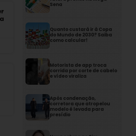
Sena
er
ia
Quanto custará ir à Copa
do Mundo de 2030? Saiba
como calcular!
Motorista de app troca
corrida por corte de cabelo
e vídeo viraliza
Após condenação,
corretora que atropelou
modelo é levada para
presídio