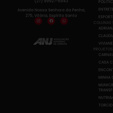
(27) 99927-6943
POLÍTI
ENTRET
Avenida Nossa Senhora da Penha,
275, Vitória, Espírito Santo
ESPORT
COLUNAS 
ADRIAN
CLAUDI
VIVIAN
PROJETOS
CARNA
CASA C
ENCONT
MINHA 
MUNICI
TRANS
NUTRI
TORCID