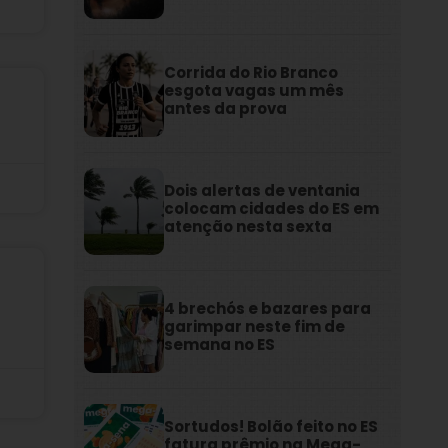
Corrida do Rio Branco
esgota vagas um mês
antes da prova
Dois alertas de ventania
colocam cidades do ES em
atenção nesta sexta
4 brechós e bazares para
garimpar neste fim de
semana no ES
Sortudos! Bolão feito no ES
fatura prêmio na Mega-