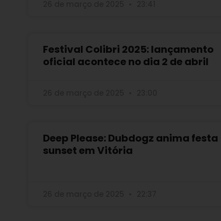
26 de março de 2025
23:41
Festival Colibri 2025: lançamento
oficial acontece no dia 2 de abril
26 de março de 2025
23:00
Deep Please: Dubdogz anima festa
sunset em Vitória
26 de março de 2025
22:37