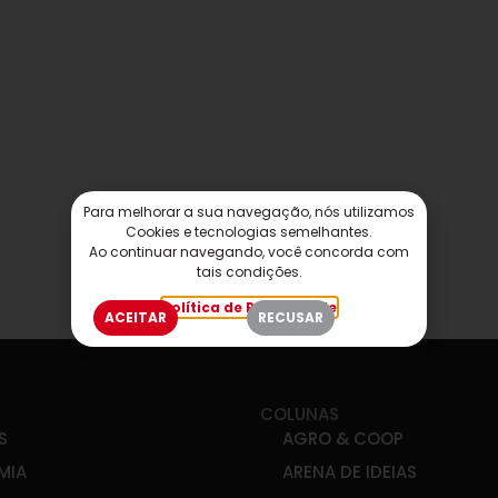
Para melhorar a sua navegação, nós utilizamos
Cookies e tecnologias semelhantes.
Ao continuar navegando, você concorda com
tais condições.
Política de Privacidade
ACEITAR
RECUSAR
COLUNAS
S
AGRO & COOP
MIA
ARENA DE IDEIAS