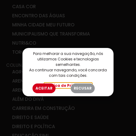
CASA COR
ENCONTRO DAS ÁGUAS
MINHA CIDADE MEU FUTURO
MUNICIPALISMO QUE TRANSFORMA
NUTRI&CO
TORCIDA SIM
Para melhorar a sua navegação, nós
utilizamos Cookies e tecnologias
semelhantes.
COLUNAS
Ao continuar navegando, você concorda
AGRO & COOP
com tais condições.
ARENA DE IDEIAS
Política de Privacidade
ACEITAR
RECUSAR
ARENA DIGITAL
ALÉM DO DIVÃ
CARREIRA EM CONSTRUÇÃO
DIREITO E SAÚDE
DIREITO E POLÍTICA
EDUCAÇÃO SIM!