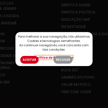
SOCIAIS
DIREITO E SAÚDE
A JENNER
DIREITO E POLÍTICA
A LOUZADA
EDUCAÇÃO SIM!
E ANSELMÉ
EM DESTAQUE
VAL
ENGENHARIA NO DIA A DIA
Para melhorar a sua navegação, nós utilizamos
OR
IBEF-ES
Cookies e tecnologias semelhantes.
Ao continuar navegando, você concorda com
RO DAS ÁGUAS
JOÃO GUALBERTO
tais condições.
CIDADE MEU FUTURO
PLANEJAR É VIVER
Política de Privacidade
ACEITAR
RECUSAR
PALISMO QUE
RADAR SOCIAL
FORMA
ROTA 027
&CO
SAMBÃO DO POVO
A SIM
VALOR EM FOCO
VEM COM JOSUE