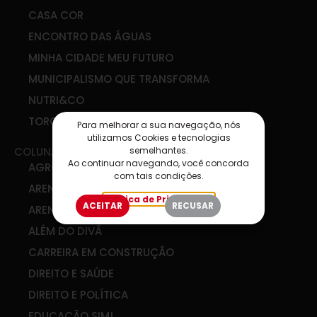
CASA COR
ENCONTRO DAS ÁGUAS
MINHA CIDADE MEU FUTURO
MUNICIPALISMO QUE TRANSFORMA
NUTRI&CO
TORCIDA SIM
Para melhorar a sua navegação, nós
utilizamos Cookies e tecnologias
semelhantes.
COLUNAS
Ao continuar navegando, você concorda
AGRO & COOP
com tais condições.
ARENA DE IDEIAS
Política de Privacidade
ACEITAR
RECUSAR
ARENA DIGITAL
ALÉM DO DIVÃ
CARREIRA EM CONSTRUÇÃO
DIREITO E SAÚDE
DIREITO E POLÍTICA
EDUCAÇÃO SIM!