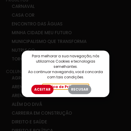
CARNAVAL
CASA COR
ENCONTRO DAS ÁGUAS
MINHA CIDADE MEU FUTURO
MUNICIPALISMO QUE TRANSFORMA
NUTRI&CO
Para melhorar a sua navegação, nós
TORCIDA SIM
utilizamos Cookies e tecnologias
semelhantes.
COLUNAS
Ao continuar navegando, você concorda
com tais condições.
AGRO & COOP
ARENA DE IDEIAS
Política de Privacidade
ACEITAR
RECUSAR
ARENA DIGITAL
ALÉM DO DIVÃ
CARREIRA EM CONSTRUÇÃO
DIREITO E SAÚDE
DIREITO E POLÍTICA