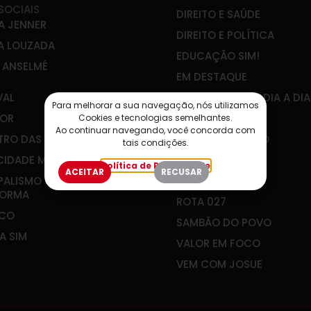
SOCIAIS
DIREITO E SAÚDE
A JENNER
DIREITO E POLÍTICA
A LOUZADA
EDUCAÇÃO SIM!
E ANSELMÉ
EM DESTAQUE
VAL
ENGENHARIA NO DIA A DIA
Para melhorar a sua navegação, nós utilizamos
OR
IBEF-ES
Cookies e tecnologias semelhantes.
Ao continuar navegando, você concorda com
RO DAS ÁGUAS
JOÃO GUALBERTO
tais condições.
CIDADE MEU FUTURO
PLANEJAR É VIVER
Política de Privacidade
ACEITAR
RECUSAR
PALISMO QUE
RADAR SOCIAL
FORMA
ROTA 027
&CO
SAMBÃO DO POVO
A SIM
VALOR EM FOCO
VEM COM JOSUE